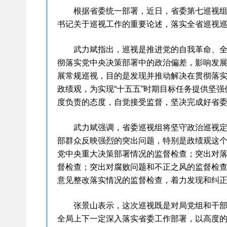
根据省委统一部署，近日，省委第七巡视组巡
书记关于巡视工作的重要论述，落实全省巡视
武力斌指出，巡视是推进党的自我革命、全面
彻落实党中央决策部署中的政治偏差，影响发
展常规巡视，目的是发现并推动解决在贯彻落
政绩观，为实现“十五五”时期目标任务提供坚
度负责的态度，自觉接受监督，坚决完成好省
武力斌强调，省委巡视组将坚守政治巡视定位
部群众反映强烈的突出问题，特别是政绩观这
党中央重大决策部署情况的监督检查；突出对
督检查；突出对腐败问题和不正之风的监督检
意见整改落实情况的监督检查，着力发现和纠
张景山表示，这次巡视既是对局党组和干部队
全局上下一定深入落实省委工作部署，以高度